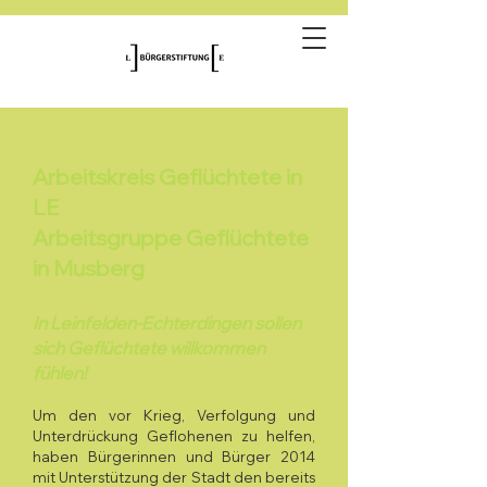
Arbeitskreis Geflüchtete in
LE
Arbeitsgruppe G
eflüchtete
in Musberg
In Le
infelde
n-Ech
terdingen sollen
sich Geflüch
tete willkommen
f
ühlen!
Um den vor Krieg, Verfolgung und
Unterdrückung Geflohenen zu helfen,
haben Bürgerinnen und Bürger 2014
mit Unterstützung der Stadt den bereits