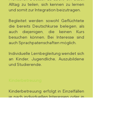
Alltag zu teilen, sich kennen zu lernen
und somit zur Integration beizutragen.
Begleitet werden sowohl Geflüchtete
die bereits Deutschkurse belegen, als
auch diejenigen, die keinen Kurs
besuchen können. Bei Interesse sind
auch Sprachpatenschaften möglich.
Individuelle Lernbegleitung wendet sich
an Kinder, Jugendliche, Auszubildene
und Studierende.
Kinderbetreuung
Kinderbetreuung erfolgt in Einzelfällen
je nach individuellen Interessen oder in
Gruppen.
Spenden
Wenn Sie uns finanziell unterstützen
möchten, freuen wir uns über eine