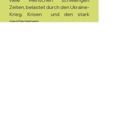
viele Menschen schwierigen
Zeiten, belastet durch den Ukraine-
Krieg, Krisen und den stark
gestiegenen
Lebenshaltungskosten, sind
zusätzliche Förderinitiativen
entstanden oder wurden verstärkt.
Wir freuen uns sehr, dass wir dabei
an vielen Stellen unterstützen
können. Der Bedarf an
unkomplizierter, schneller
Unterstützung lässt sich jedes
Jahr an der Vielzahl der
Förderanträge ablesen.
Neben den durch das
Förderporgramm unterstützten
Projekten und Initiativen werden
auch wieder die von der
Bürgerstiftung LE getragenen und